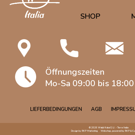
SHOP
Öffnungszeiten
Mo-Sa 09:00 bis 18:00
LIEFERBEDINGUNGEN
AGB
IMPRESS
© 2026 Walid Kalai E.U. - Terra Italia
Design by
RKP Marketing
Webshop, powered by
RKP
&
Cy