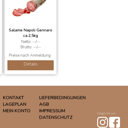
Salame Napoli Gennaro
ca.2,5kg
Netto: --/--
Brutto: --/--
Preise nach Anmeldung
Details
KONTAKT
LIEFERBEDINGUNGEN
LAGEPLAN
AGB
MEIN KONTO
IMPRESSUM
Folgen Sie uns
DATENSCHUTZ