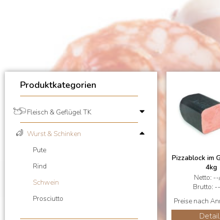
Produktkategorien
Fleisch & Geflügel TK
Wurst & Schinken
Pute
Pizzablock im 
Rind
4kg
Netto: --
Schwein
Brutto: -
Prosciutto
Preise nach A
Detail