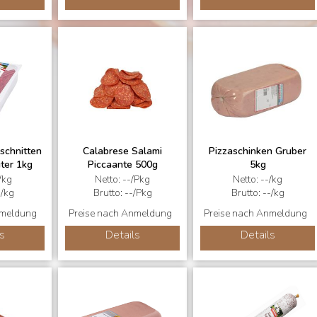
schnitten
Calabrese Salami
Pizzaschinken Gruber
ter 1kg
Piccaante 500g
5kg
/kg
Netto: --/Pkg
Netto: --/kg
-/kg
Brutto: --/Pkg
Brutto: --/kg
nmeldung
Preise nach Anmeldung
Preise nach Anmeldung
s
Details
Details