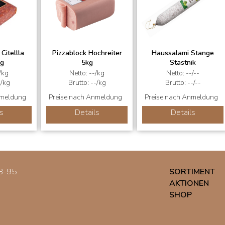
Citellla
Pizzablock Hochreiter
Haussalami Stange
kg
5kg
Stastnik
/kg
Netto: --/kg
Netto: --/--
-/kg
Brutto: --/kg
Brutto: --/--
nmeldung
Preise nach Anmeldung
Preise nach Anmeldung
s
Details
Details
3-95
SORTIMENT
AKTIONEN
SHOP