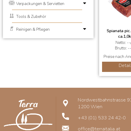
Verpackungen & Servietten
Tools & Zubehör
Reinigen & Pflegen
Spianata pic. 
ca.1,0
Netto: --
Brutto: -
Preise nach A
Detail
Nordwestbahnstrasse 9
1200 Wien
+43 (01) 533 24 42-0
office@terraitalia.at