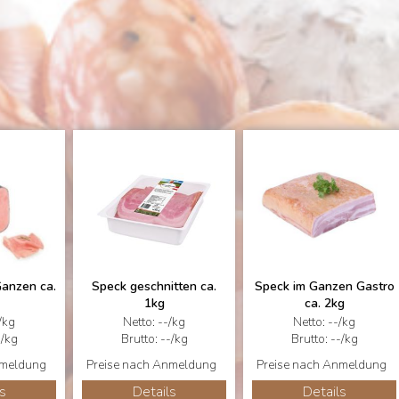
Ganzen ca.
Speck geschnitten ca.
Speck im Ganzen Gastro
1kg
ca. 2kg
/kg
Netto: --/kg
Netto: --/kg
-/kg
Brutto: --/kg
Brutto: --/kg
nmeldung
Preise nach Anmeldung
Preise nach Anmeldung
s
Details
Details